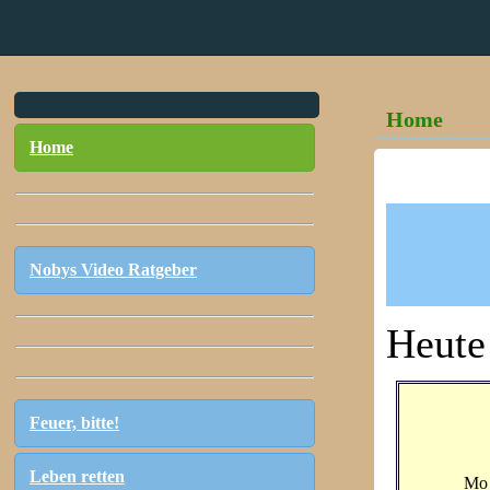
Home
Home
Nobys Video Ratgeber
Heute 
Feuer, bitte!
Leben retten